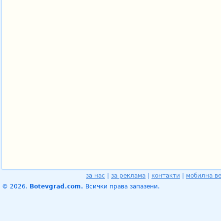
за нас
|
за реклама
|
контакти
|
мобилна в
© 2026.
Botevgrad.com.
Всички права запазени.