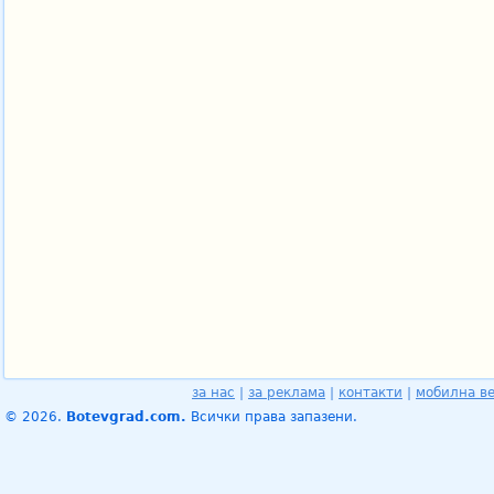
за нас
|
за реклама
|
контакти
|
мобилна в
© 2026.
Botevgrad.com.
Всички права запазени.