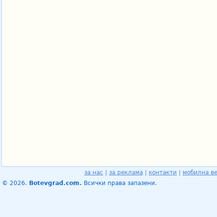
за нас
|
за реклама
|
контакти
|
мобилна в
© 2026.
Botevgrad.com.
Всички права запазени.