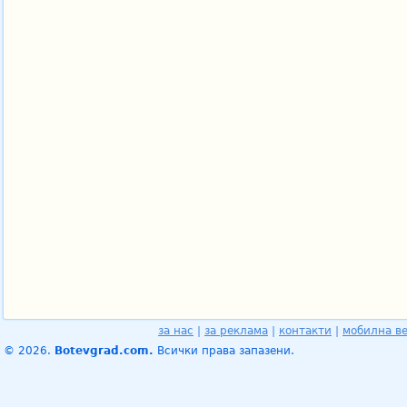
за нас
|
за реклама
|
контакти
|
мобилна в
© 2026.
Botevgrad.com.
Всички права запазени.