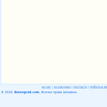
за нас
|
за реклама
|
контакти
|
мобилна в
© 2026.
Botevgrad.com.
Всички права запазени.