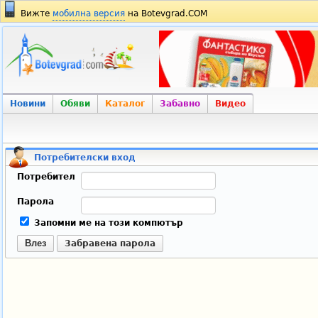
Вижте
мобилна версия
на Botevgrad.COM
Новини
Обяви
Каталог
Забавно
Видео
Потребителски вход
Потребител
Парола
Запомни ме на този компютър
Влез
Забравена парола