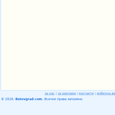
за нас
|
за реклама
|
контакти
|
мобилна в
© 2026.
Botevgrad.com.
Всички права запазени.