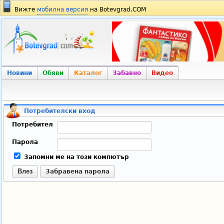
Вижте
мобилна версия
на Botevgrad.COM
Новини
Обяви
Каталог
Забавно
Видео
Потребителски вход
Потребител
Парола
Запомни ме на този компютър
Влез
Забравена парола