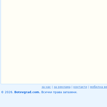
за нас
|
за реклама
|
контакти
|
мобилна в
© 2026.
Botevgrad.com.
Всички права запазени.