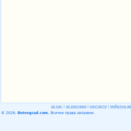
за нас
|
за реклама
|
контакти
|
мобилна в
© 2026.
Botevgrad.com.
Всички права запазени.