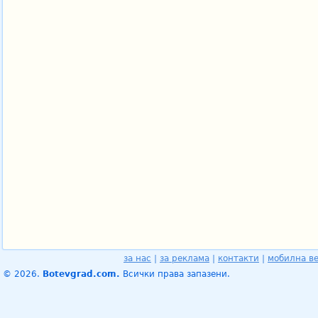
за нас
|
за реклама
|
контакти
|
мобилна в
© 2026.
Botevgrad.com.
Всички права запазени.