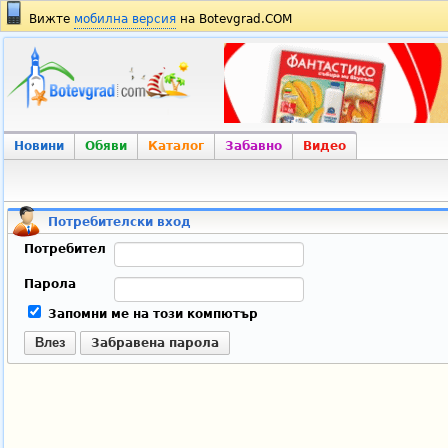
Вижте
мобилна версия
на Botevgrad.COM
Новини
Обяви
Каталог
Забавно
Видео
Потребителски вход
Потребител
Парола
Запомни ме на този компютър
Влез
Забравена парола