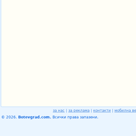
за нас
|
за реклама
|
контакти
|
мобилна в
© 2026.
Botevgrad.com.
Всички права запазени.