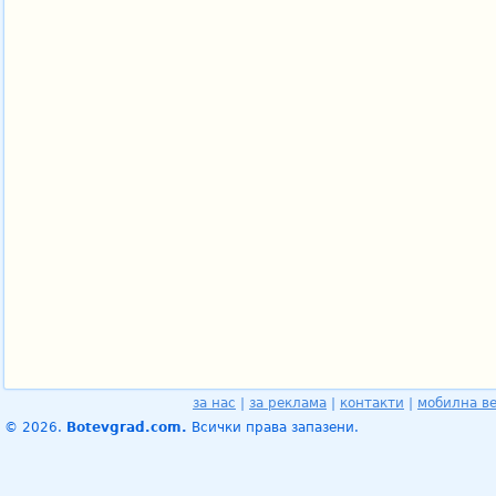
за нас
|
за реклама
|
контакти
|
мобилна в
© 2026.
Botevgrad.com.
Всички права запазени.