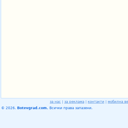
за нас
|
за реклама
|
контакти
|
мобилна в
© 2026.
Botevgrad.com.
Всички права запазени.