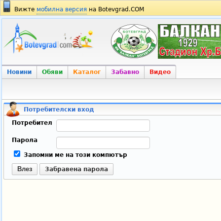
Вижте
мобилна версия
на Botevgrad.COM
Новини
Обяви
Каталог
Забавно
Видео
Потребителски вход
Потребител
Парола
Запомни ме на този компютър
Влез
Забравена парола