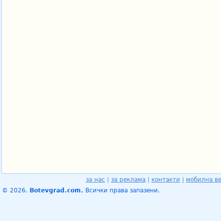
за нас
|
за реклама
|
контакти
|
мобилна в
© 2026.
Botevgrad.com.
Всички права запазени.