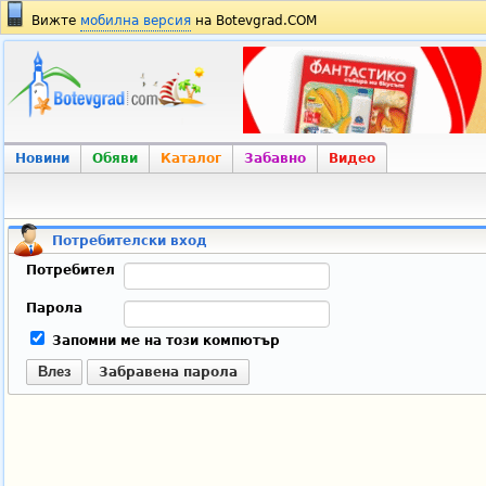
Вижте
мобилна версия
на Botevgrad.COM
Новини
Обяви
Каталог
Забавно
Видео
Потребителски вход
Потребител
Парола
Запомни ме на този компютър
Влез
Забравена парола