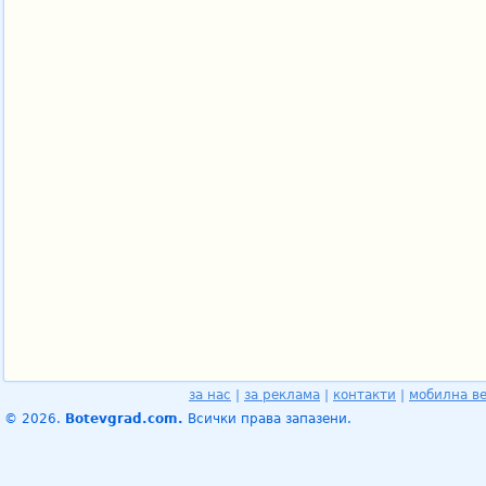
за нас
|
за реклама
|
контакти
|
мобилна в
© 2026.
Botevgrad.com.
Всички права запазени.