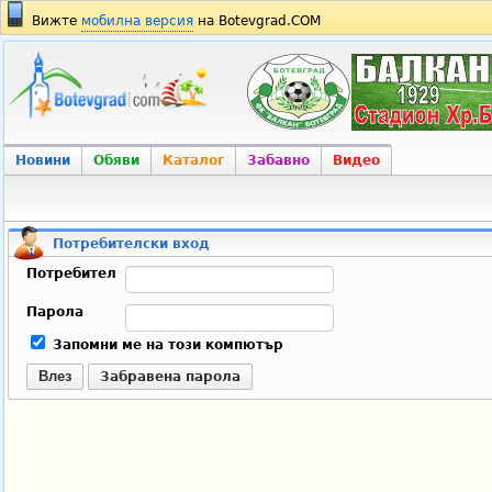
Вижте
мобилна версия
на Botevgrad.COM
Новини
Обяви
Каталог
Забавно
Видео
Потребителски вход
Потребител
Парола
Запомни ме на този компютър
Влез
Забравена парола