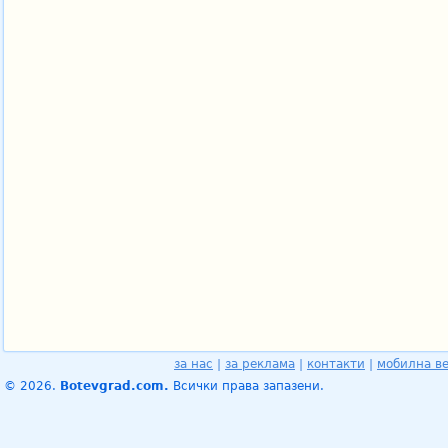
за нас
|
за реклама
|
контакти
|
мобилна в
© 2026.
Botevgrad.com.
Всички права запазени.