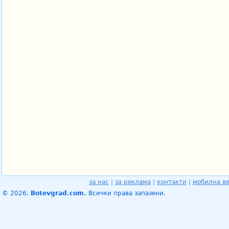
за нас
|
за реклама
|
контакти
|
мобилна в
© 2026.
Botevgrad.com.
Всички права запазени.