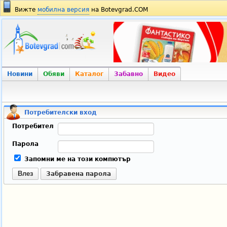
Вижте
мобилна версия
на Botevgrad.COM
Новини
Обяви
Каталог
Забавно
Видео
Потребителски вход
Потребител
Парола
Запомни ме на този компютър
Влез
Забравена парола