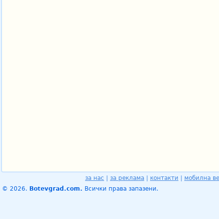
за нас
|
за реклама
|
контакти
|
мобилна в
© 2026.
Botevgrad.com.
Всички права запазени.