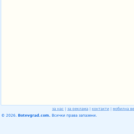
за нас
|
за реклама
|
контакти
|
мобилна в
© 2026.
Botevgrad.com.
Всички права запазени.