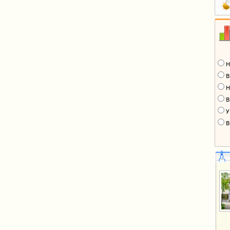
Н
В
Н
В
У
В