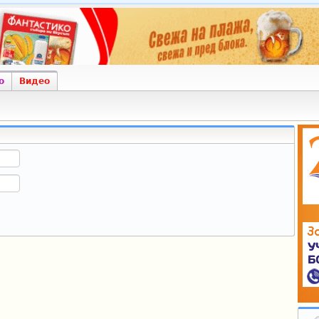
о
Видео