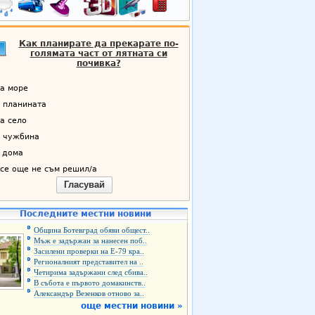
Как планирате да прекарате по-
голямата част от лятната си
почивка?
а море
 планината
а село
 чужбина
 дома
се още не съм решил/а
Гласувай
Последните местни новини
Община Ботевград обяви общест..
Мъж е задържан за нанесен поб..
Засилени проверки на Е-79 кра..
Регионалният представител на ..
Четирима задържани след сбива..
В събота е първото домакинств..
Александър Везенков отново за..
още местни новини »