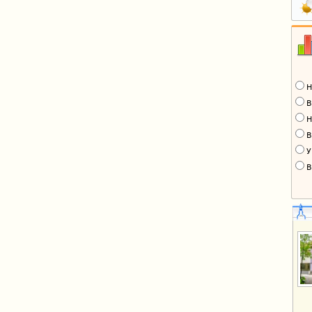
Н
В
Н
В
У
В