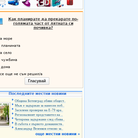
Как планирате да прекарате по-
голямата част от лятната си
почивка?
а море
 планината
а село
 чужбина
 дома
се още не съм решил/а
Гласувай
Последните местни новини
Община Ботевград обяви общест..
Мъж е задържан за нанесен поб..
Засилени проверки на Е-79 кра..
Регионалният представител на ..
Четирима задържани след сбива..
В събота е първото домакинств..
Александър Везенков отново за..
още местни новини »