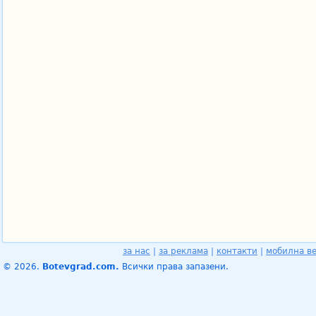
за нас
|
за реклама
|
контакти
|
мобилна в
© 2026.
Botevgrad.com.
Всички права запазени.