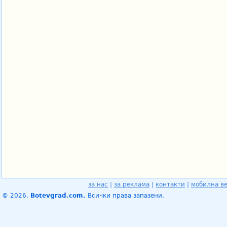
за нас
|
за реклама
|
контакти
|
мобилна в
© 2026.
Botevgrad.com.
Всички права запазени.