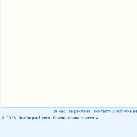
за нас
|
за реклама
|
контакти
|
мобилна в
© 2026.
Botevgrad.com.
Всички права запазени.