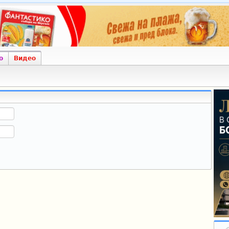
о
Видео