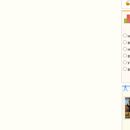
Н
В
Н
В
У
В