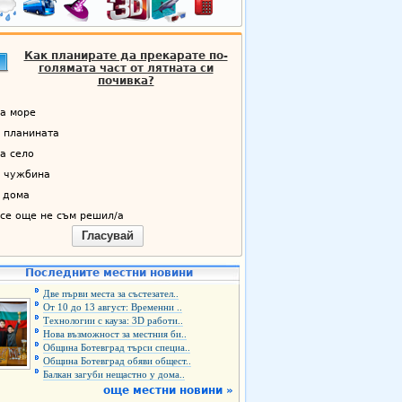
Как планирате да прекарате по-
голямата част от лятната си
почивка?
а море
 планината
а село
 чужбина
 дома
се още не съм решил/а
Гласувай
Последните местни новини
Две първи места за състезател..
От 10 до 13 август: Временни ..
Технологии с кауза: 3D работи..
Нова възможност за местния би..
Община Ботевград търси специа..
Община Ботевград обяви общест..
Балкан загуби нещастно у дома..
още местни новини »