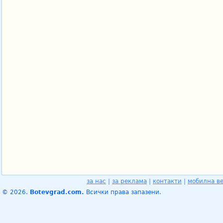
за нас
|
за реклама
|
контакти
|
мобилна в
© 2026.
Botevgrad.com.
Всички права запазени.