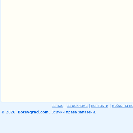
за нас
|
за реклама
|
контакти
|
мобилна в
© 2026.
Botevgrad.com.
Всички права запазени.