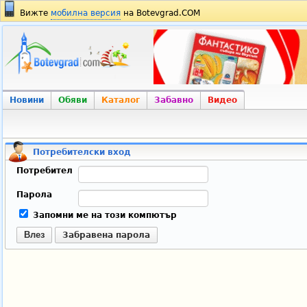
Вижте
мобилна версия
на Botevgrad.COM
Новини
Обяви
Каталог
Забавно
Видео
Потребителски вход
Потребител
Парола
Запомни ме на този компютър
Влез
Забравена парола