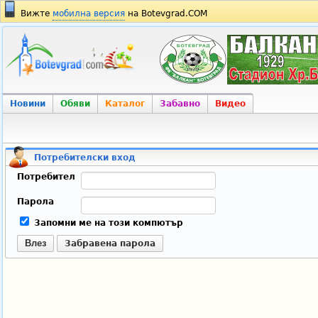
Вижте
мобилна версия
на Botevgrad.COM
Новини
Обяви
Каталог
Забавно
Видео
Потребителски вход
Потребител
Парола
Запомни ме на този компютър
Влез
Забравена парола