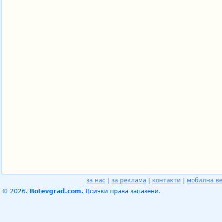
за нас
|
за реклама
|
контакти
|
мобилна в
© 2026.
Botevgrad.com.
Всички права запазени.