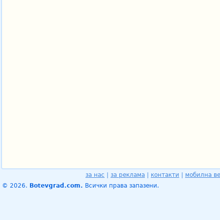
за нас
|
за реклама
|
контакти
|
мобилна в
© 2026.
Botevgrad.com.
Всички права запазени.