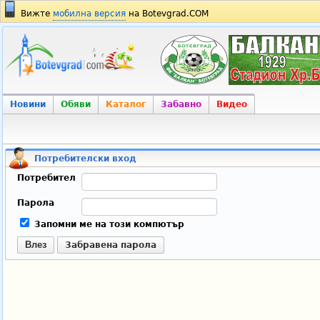
Вижте
мобилна версия
на Botevgrad.COM
Новини
Обяви
Каталог
Забавно
Видео
Потребителски вход
Потребител
Парола
Запомни ме на този компютър
Влез
Забравена парола