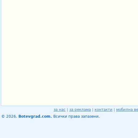
за нас
|
за реклама
|
контакти
|
мобилна в
© 2026.
Botevgrad.com.
Всички права запазени.