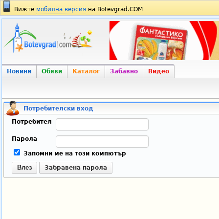
Вижте
мобилна версия
на Botevgrad.COM
Новини
Обяви
Каталог
Забавно
Видео
Потребителски вход
Потребител
Парола
Запомни ме на този компютър
Влез
Забравена парола