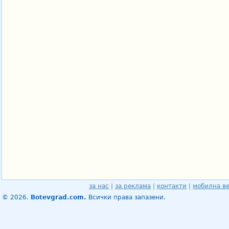
за нас
|
за реклама
|
контакти
|
мобилна в
© 2026.
Botevgrad.com.
Всички права запазени.