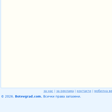
за нас
|
за реклама
|
контакти
|
мобилна в
© 2026.
Botevgrad.com.
Всички права запазени.