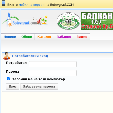
Вижте
мобилна версия
на Botevgrad.COM
Новини
Обяви
Каталог
Забавно
Видео
Потребителски вход
Потребител
Парола
Запомни ме на този компютър
Влез
Забравена парола