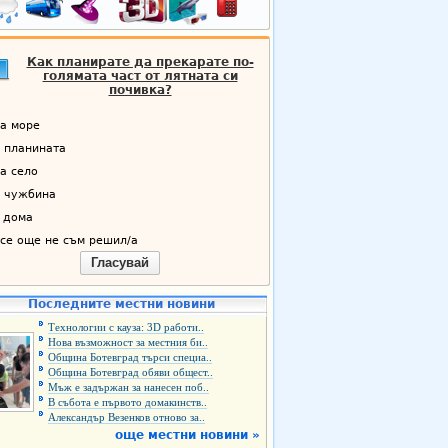
Как планирате да прекарате по-
голямата част от лятната си
почивка?
а море
 планината
а село
 чужбина
 дома
се още не съм решил/а
Гласувай
Последните местни новини
Технологии с кауза: 3D работи..
Нова възможност за местния би..
Община Ботевград търси специа..
Община Ботевград обяви общест..
Мъж е задържан за нанесен поб..
В събота е първото домакинств..
Александър Везенков отново за..
още местни новини »