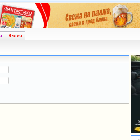
о
Видео