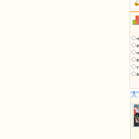
Н
В
Н
В
У
В