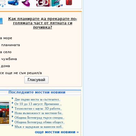
Как планирате да прекарате по-
голямата част от лятната си
почивка?
а море
 планината
а село
 чужбина
 дома
се още не съм решил/а
Гласувай
Последните местни новини
Две първи места за състезател..
От 10 до 13 август: Временни ..
Технологии с кауза: 3D работи..
Нова възможност за местния би..
Община Ботевград търси специа..
Община Ботевград обяви общест..
Мъж е задържан за нанесен поб..
още местни новини »