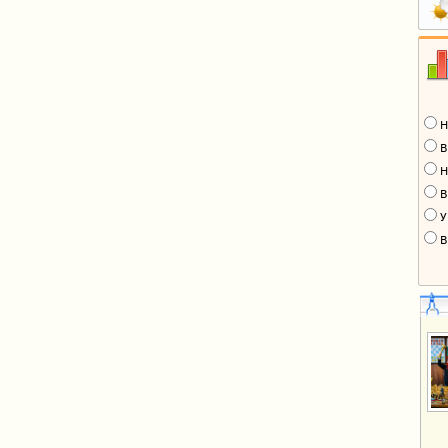
Н
В
Н
В
У
В