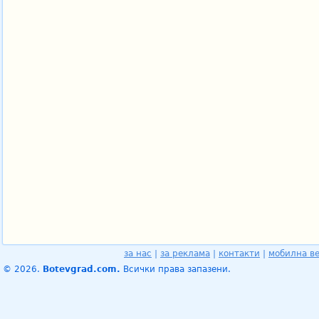
за нас
|
за реклама
|
контакти
|
мобилна в
© 2026.
Botevgrad.com.
Всички права запазени.