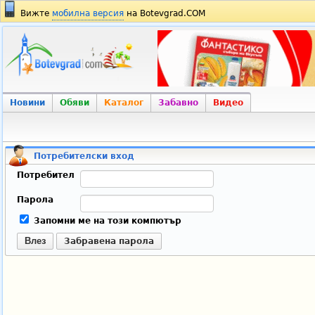
Вижте
мобилна версия
на Botevgrad.COM
Новини
Обяви
Каталог
Забавно
Видео
Потребителски вход
Потребител
Парола
Запомни ме на този компютър
Влез
Забравена парола