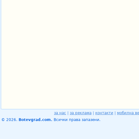
за нас
|
за реклама
|
контакти
|
мобилна в
© 2026.
Botevgrad.com.
Всички права запазени.