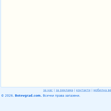
за нас
|
за реклама
|
контакти
|
мобилна в
© 2026.
Botevgrad.com.
Всички права запазени.