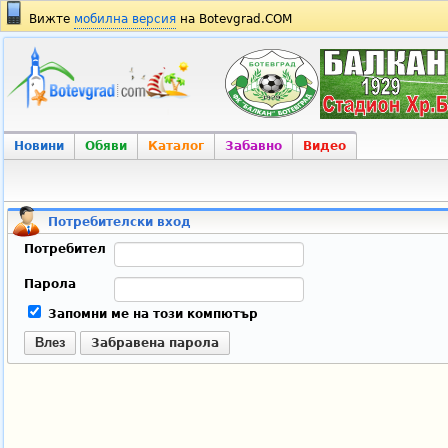
Вижте
мобилна версия
на Botevgrad.COM
Новини
Обяви
Каталог
Забавно
Видео
Потребителски вход
Потребител
Парола
Запомни ме на този компютър
Влез
Забравена парола