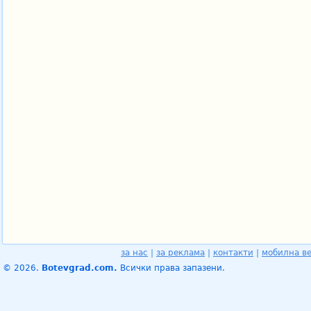
за нас
|
за реклама
|
контакти
|
мобилна в
© 2026.
Botevgrad.com.
Всички права запазени.