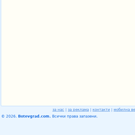
за нас
|
за реклама
|
контакти
|
мобилна в
© 2026.
Botevgrad.com.
Всички права запазени.