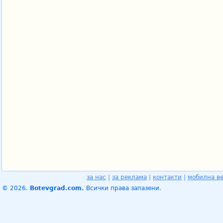
за нас
|
за реклама
|
контакти
|
мобилна в
© 2026.
Botevgrad.com.
Всички права запазени.