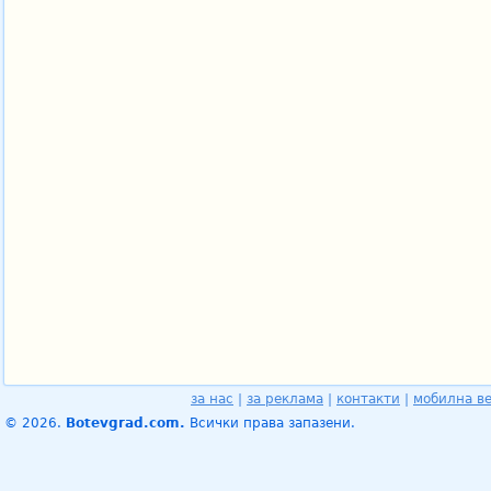
за нас
|
за реклама
|
контакти
|
мобилна в
© 2026.
Botevgrad.com.
Всички права запазени.