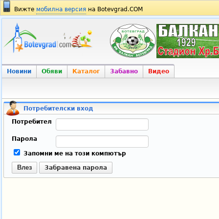
Вижте
мобилна версия
на Botevgrad.COM
Новини
Обяви
Каталог
Забавно
Видео
Потребителски вход
Потребител
Парола
Запомни ме на този компютър
Влез
Забравена парола