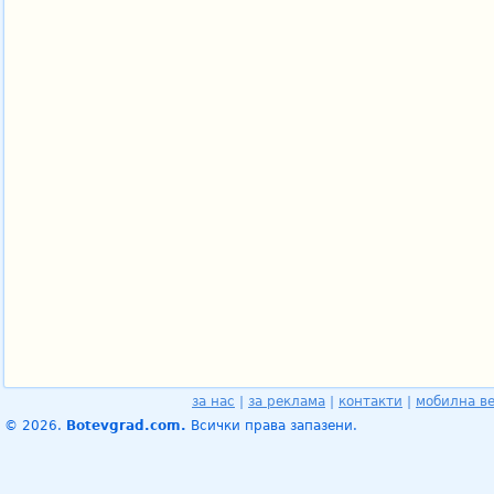
за нас
|
за реклама
|
контакти
|
мобилна в
© 2026.
Botevgrad.com.
Всички права запазени.