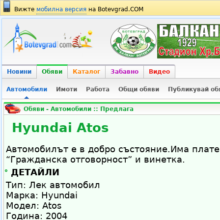
Вижте
мобилна версия
на Botevgrad.COM
Новини
Обяви
Каталог
Забавно
Видео
Автомобили
Имоти
Работа
Общи обяви
Публикувай об
Обяви -
Автомобили :: Предлага
Hyundai Atos
Автомобилът е в добро състояние.Има плате
“Гражданска отговорност” и винетка.
ДЕТАЙЛИ
Тип: Лек автомобил
Марка: Hyundai
Модел: Atos
Година: 2004