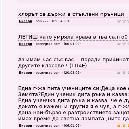
хлорът се държи в стъклени пръчици
Бисери
- bobi777 - (09.04.09)
ЛЕТИШ като умряла крава в тва салто0
Бисери
- botevgrad.com - (06.04.09)
Аз имам час със вас ...поради при4ина
другите класове ! (ГП4Е)
Бисери
- botevgrad.com - (20.03.09)
Една г-жа пита учениците си:Деца кое 
Земята?Един ученик дига ръка и казва:
Една ученчка дига ръка и казва: че е 
докато я кажеш и другия я е чул, а г-ж
даца наи-бързо е разтроиствието защо
имах време да светна лампата ,нито да
Бисери
- botevgrad.com - (06.01.09)