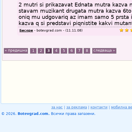
2 mutri si prikazavat Ednata mutra kazva 
stavam muzikant drugata mutra kazva 6to n
oniq mu udgovariq az imam samo 5 prsta 
kazva q si predstavi piqnistite kakvi mutan
Бисери
- botevgrad.com - (11.11.08)
« предишна
1
2
3
4
5
6
7
8
следваща »
за нас
|
за реклама
|
контакти
|
мобилна в
© 2026.
Botevgrad.com.
Всички права запазени.