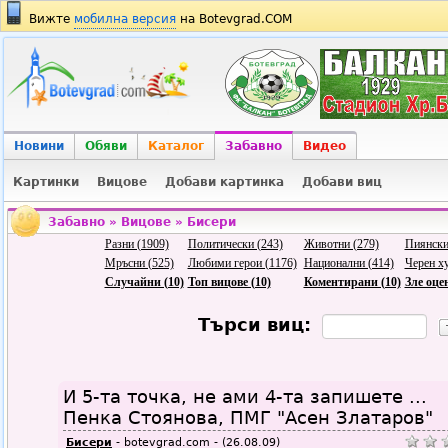
Вижте
мобилна версия
на Botevgrad.COM
Новини
Обяви
Каталог
Забавно
Видео
Картинки
Вицове
Добави картинка
Добави виц
Забавно
»
Вицове
» Бисери
Разни (1909)
Политически (243)
Животни (279)
Пиянски
Мръсни (525)
Любими герои (1176)
Национални (414)
Черен х
Случайни (10)
Топ вицове (10)
Коментирани (10)
Зле оце
Търси виц:
И 5-та точка, не ами 4-та запишете ...
Пенка Стоянова, ПМГ "Асен Златаров"
Бисери
- botevgrad.com - (26.08.09)