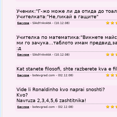
Ученик:"Г-жо може ли да отида до тоал
Учителката:"Не,пикай в гащите"
Бисери
- SlAdYrAnAtA - (10.12.08)
Учителка по математика:"Викнете майс
ми го зачука...таблото имам предвид,з
:д
Бисери
- SlAdYrAnAtA - (10.12.08)
Kat stanete filosofi, shte razberete kva e f
Бисери
- botevgrad.com - (02.12.08)
Vide li Ronaldinho kvo naprai snoshti?
Kvo?
Navruza 2,3,4,5,6 zashtitnika!
Бисери
- botevgrad.com - (02.12.08)