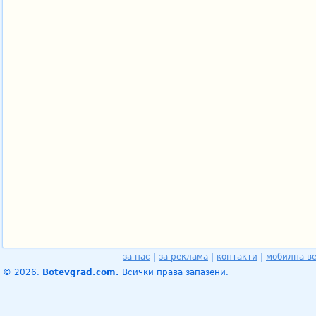
за нас
|
за реклама
|
контакти
|
мобилна в
© 2026.
Botevgrad.com.
Всички права запазени.