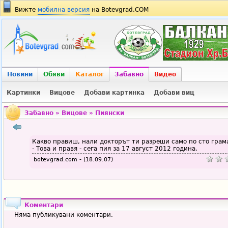
Вижте
мобилна версия
на Botevgrad.COM
Новини
Обяви
Каталог
Забавно
Видео
Картинки
Вицове
Добави картинка
Добави виц
Забавно
»
Вицове
»
Пиянски
Какво правиш, нали докторът ти разреши само по сто грам
- Това и правя - сега пия за 17 август 2012 година.
botevgrad.com - (18.09.07)
Коментари
Няма публикувани коментари.