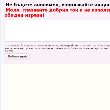
Не бъдете анонимен, използвайте акаун
Моля, спазвайте добрия тон и не използ
обидни изрази!
*
Съгласно българското законодателство,
botevgrad.com
е длъжен да съхранява
компетентните органи, при поискване, данни за публикации и коментари, помес
сайта!