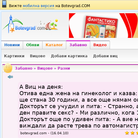
Вижте
мобилна версия
на Botevgrad.COM
Новини
Обяви
Каталог
Забавно
Видео
Картинки
Вицове
Добави картинка
Добави виц
Забавно
»
Вицове
»
Разни
A Виц на деня:
Отива една жена на гинеколог и казва: 
ще стана 30 години, а все още нямам о
Докторът се учудил и пита: - Странно, 
ден правите секс? - Ми различно, кога 1
Докторът още по удивен пита: - А вие н
виждали да расте трева по автомагист
botevgrad.com - (16.04.10)