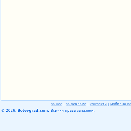
за нас
|
за реклама
|
контакти
|
мобилна в
© 2026.
Botevgrad.com.
Всички права запазени.