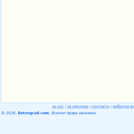
за нас
|
за реклама
|
контакти
|
мобилна в
© 2026.
Botevgrad.com.
Всички права запазени.