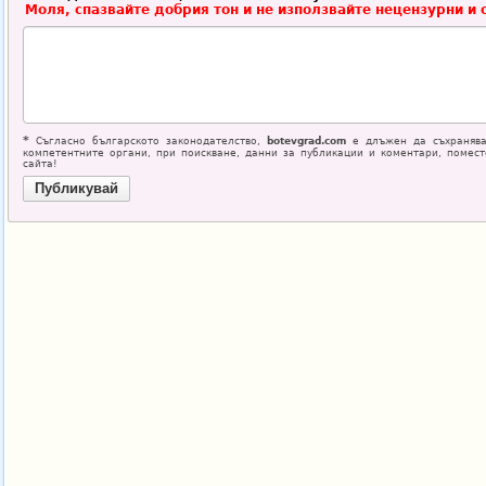
Моля, спазвайте добрия тон и не използвайте нецензурни и 
*
Съгласно българското законодателство,
botevgrad.com
е длъжен да съхранява
компетентните органи, при поискване, данни за публикации и коментари, помес
сайта!