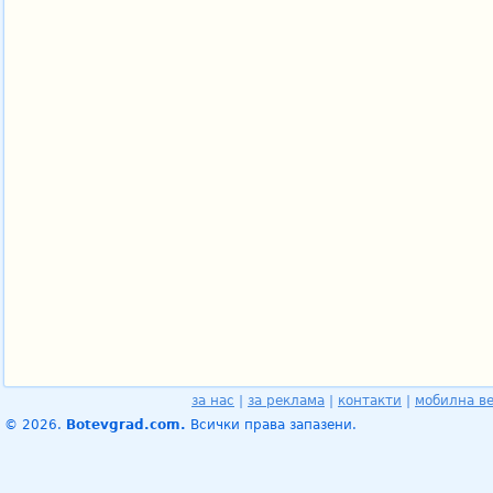
за нас
|
за реклама
|
контакти
|
мобилна в
© 2026.
Botevgrad.com.
Всички права запазени.