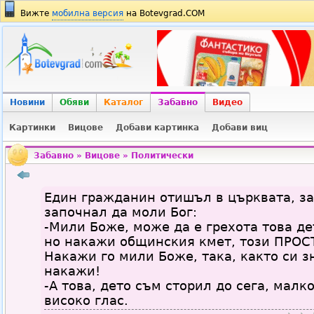
Вижте
мобилна версия
на Botevgrad.COM
Новини
Обяви
Каталог
Забавно
Видео
Картинки
Вицове
Добави картинка
Добави виц
Забавно
»
Вицове
»
Политически
Един гражданин отишъл в църквата, з
започнал да моли Бог:
-Мили Боже, може да е грехота това дет
но накажи общинския кмет, този ПРОС
Накажи го мили Боже, така, както си з
накажи!
-А това, дето съм сторил до сега, малко
високо глас.