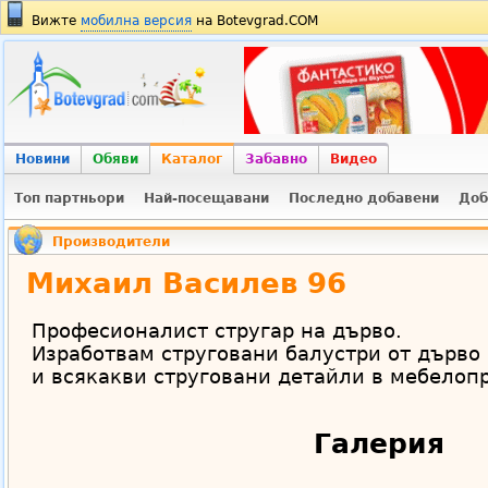
Вижте
мобилна версия
на Botevgrad.COM
Новини
Обяви
Каталог
Забавно
Видео
Топ партньори
Най-посещавани
Последно добавени
Доб
Производители
Михаил Василев 96
Професионалист стругар на дърво.
Изработвам струговани балустри от дърво
и всякакви струговани детайли в мебелоп
Галерия