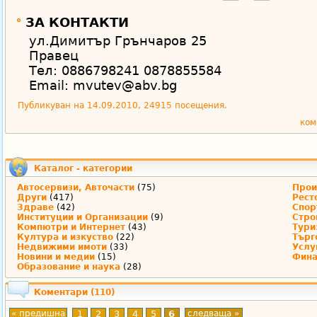
ЗА КОНТАКТИ
ул.Димитър Грънчаров 25
Правец
Тел: 0886798241 0878855584
Email: mvutev@abv.bg
Публикуван на 14.09.2010, 24915 посещения.
ком
Каталог - категории
Автосервизи, Авточасти
(75)
Прои
Други
(417)
Рест
Здраве
(42)
Спор
Институции и Организации
(9)
Стро
Компютри и Интернет
(43)
Тури
Култура и изкуство
(22)
Търг
Недвижими имоти
(33)
Услу
Новини и медии
(15)
Фина
Образование и наука
(28)
Коментари
(110)
« предишна
1
2
3
4
5
6
следваща »