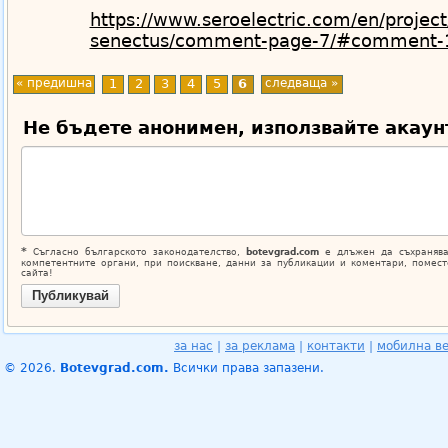
https://www.seroelectric.com/en/projec
senectus/comment-page-7/#comment-
« предишна
1
2
3
4
5
6
следваща »
Не бъдете анонимен, използвайте акаун
*
Съгласно българското законодателство,
botevgrad.com
е длъжен да съхранява
компетентните органи, при поискване, данни за публикации и коментари, помес
сайта!
за нас
|
за реклама
|
контакти
|
мобилна в
© 2026.
Botevgrad.com.
Всички права запазени.