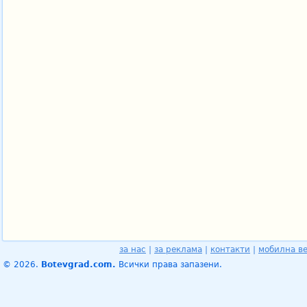
за нас
|
за реклама
|
контакти
|
мобилна в
© 2026.
Botevgrad.com.
Всички права запазени.