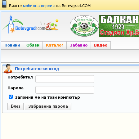
Вижте
мобилна версия
на Botevgrad.COM
Новини
Обяви
Каталог
Забавно
Видео
Потребителски вход
Потребител
Парола
Запомни ме на този компютър
Влез
Забравена парола