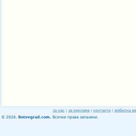
за нас
|
за реклама
|
контакти
|
мобилна в
© 2026.
Botevgrad.com.
Всички права запазени.