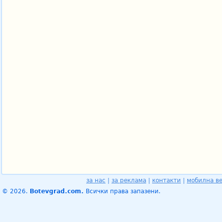
за нас
|
за реклама
|
контакти
|
мобилна в
© 2026.
Botevgrad.com.
Всички права запазени.